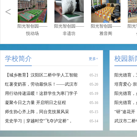
<
阳光智创园——
阳光智创园——
阳光智创园——
阳光
悦动场
非遗坊
雅音阁
学校简介
校园新
更多+
【城乡教育】汉阳区二桥中学人工智能
阳光德育，
05-21
红薯变奶茶，劳动最快乐！——武汉市
培育爱心 
05-20
用行动传递温暖！这群学生为寒门学子
阳光德育，
05-19
凝聚今日之力量 开启明日之征程
阳光德育，
05-16
师生协心齐上阵，同台竞技展风采
“研”途花
05-15
党史学习｜穿越时空“飞夺泸定桥”，
武汉市二桥
05-14