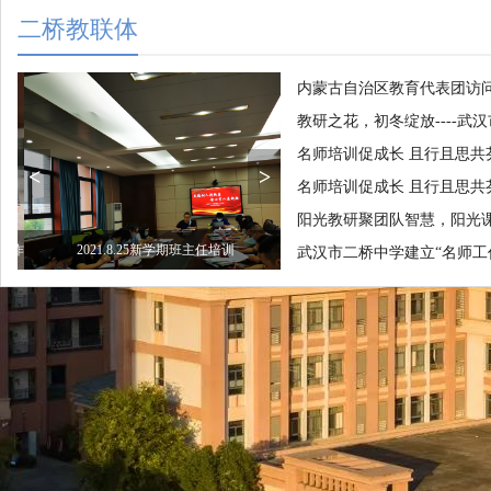
二桥教联体
内蒙古自治区教育代表团访
教研之花，初冬绽放----
名师培训促成长 且行且思共
<
>
名师培训促成长 且行且思共
阳光教研聚团队智慧，阳光
20210311汉阳区教育局刘平华局长、教师工作
2021.8.25新学期班主任培训
武汉市二桥中学建立“名师工
科白桂芳科长下校