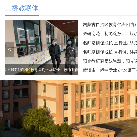
二桥教联体
内蒙古自治区教育代表团访
教研之花，初冬绽放----
名师培训促成长 且行且思共
<
>
名师培训促成长 且行且思共
阳光教研聚团队智慧，阳光
20210311汉阳区教育局刘平华局长、教师工作
2021.8.25新学期班主任培训
武汉市二桥中学建立“名师工
科白桂芳科长下校