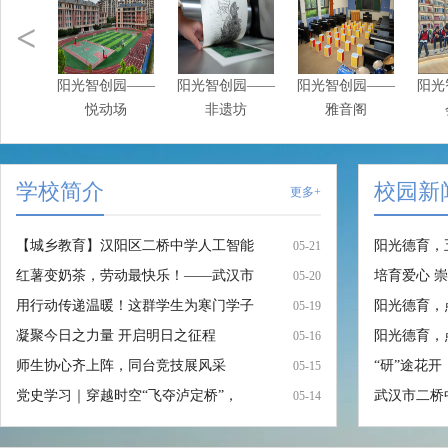
<
阳光智创园——
阳光智创园——
阳光智创园——
阳光
悦动场
非遗坊
雅音阁
学校简介
校园新
更多+
【城乡教育】汉阳区二桥中学人工智能
阳光德育，
05-21
红薯变奶茶，劳动最快乐！——武汉市
培育爱心 
05-20
用行动传递温暖！这群学生为寒门学子
阳光德育，
05-19
凝聚今日之力量 开启明日之征程
阳光德育，
05-16
师生协心齐上阵，同台竞技展风采
“研”途花
05-15
党史学习｜穿越时空“飞夺泸定桥”，
武汉市二桥
05-14