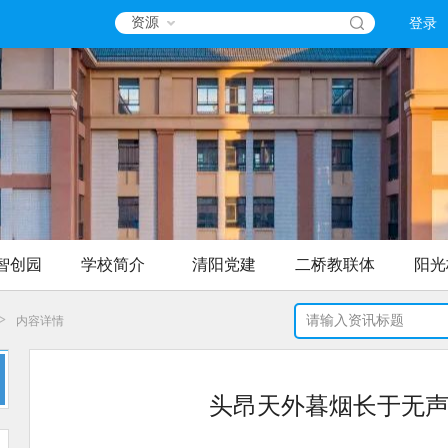
资源
登录
智创园
学校简介
清阳党建
二桥教联体
阳光
>
内容详情
头昂天外暮烟长于无